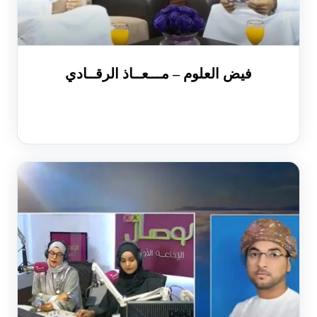
فيض العلوم – مـــعــاذ الرقــادي