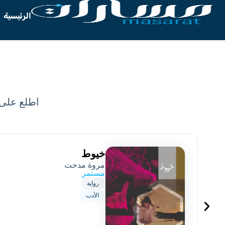
الرئيسية
اطلع على 
خيوط
مروة مدحت
مستمر
رواية
الأدب