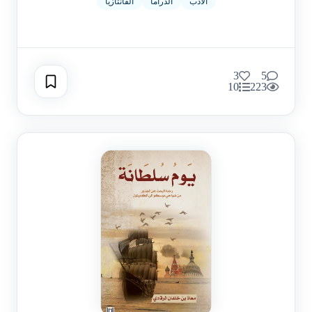
الأدب
الدراما
الفانتازيا
3
5
10
223