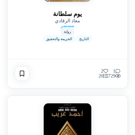
يوم سلطانة
معاذ الرقادي
مستمر
رواية
التاريخ
الجريمة والتحقيق
2
1
20
729