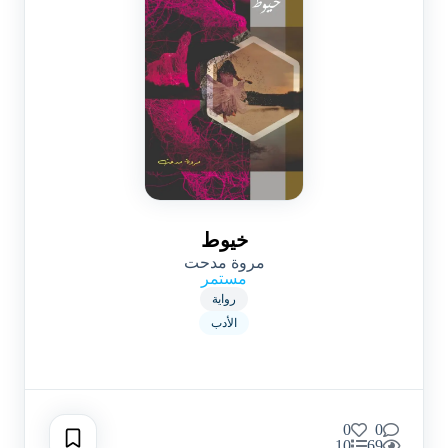
خيوط
مروة مدحت
مستمر
رواية
الأدب
0
0
10
69