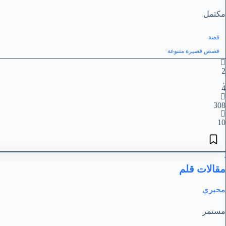
مكتمل
قصة
قصص قصيرة متنوعة
2
4
308
10
مقالات قلم
محبري
مستمر