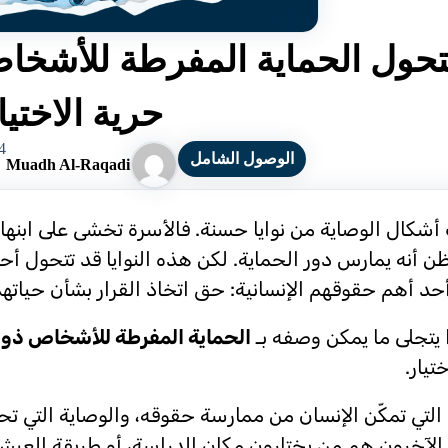
تحول الحماية المفرطة للأشخاص 
حرية الاختيا
24 يون
الوصول الشامل
Muadh Al-Raqadi
أشكال الوصاية من نوايا حسنة. فالأسرة تخشى على ابنه
ن أنه يمارس دور الحماية. لكن هذه النوايا قد تتحول أح
أحد أهم حقوقهم الإنسانية: حق اتخاذ القرار بشأن حياته
ا يتجلى ما يمكن وصفه بـ
الحماية المفرطة للأشخاص ذوي
تيار.
 التي تمكّن الإنسان من ممارسة حقوقه، والوصاية التي تحلّ
لآخرون هم من يختارون مكان الدراسة، أو طريقة العيش، 