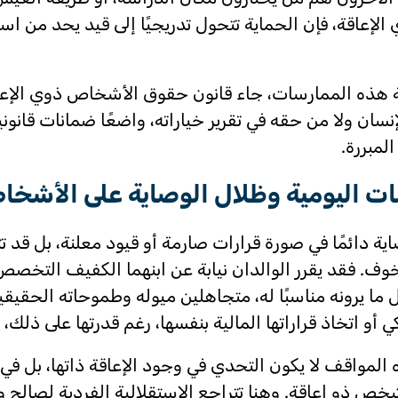
إعاقة، فإن الحماية تتحول تدريجيًا إلى قيد يحد من است
هذه الممارسات، جاء قانون حقوق الأشخاص ذوي الإعاقة
نسان ولا من حقه في تقرير خياراته، واضعًا ضمانات قانون
المبررة.
ت اليومية وظلال الوصاية على الأشخا
صاية دائمًا في صورة قرارات صارمة أو قيود معلنة، بل قد
ف. فقد يقرر الوالدان نيابة عن ابنهما الكفيف التخصص
ما يرونه مناسبًا له، متجاهلين ميوله وطموحاته الحقيقية
ي أو اتخاذ قراراتها المالية بنفسها، رغم قدرتها على ذل
المواقف لا يكون التحدي في وجود الإعاقة ذاتها، بل في 
خص ذو إعاقة. وهنا تتراجع الاستقلالية الفردية لصالح و