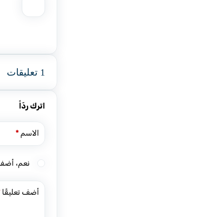
1 تعليقات
اترك ردّاً
الاسم
*
نعم، أضفني
أضف تعليقًا
*