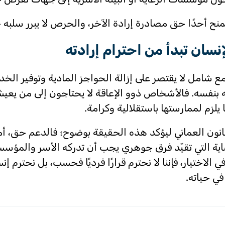
نح أحدًا حق مصادرة إرادة الآخر، والحرص لا يبرر سلبه ح
إنسان تبدأ من احترام إرادته
ع شامل لا يقتصر على إزالة الحواجز المادية وتوفير الخد
ه بنفسه. فالأشخاص ذوو الإعاقة لا يحتاجون إلى من يعيش 
 يلزم لممارستها باستقلالية وكرامة.
انون العماني ليؤكد هذه الحقيقة بوضوح؛ فالدعم حق، أما 
اية التي تقيّد فرق جوهري يجب أن تدركه الأسر والم
ي الاختيار، فإننا لا نحترم قرارًا فرديًا فحسب، بل نحتر
 في حياته.