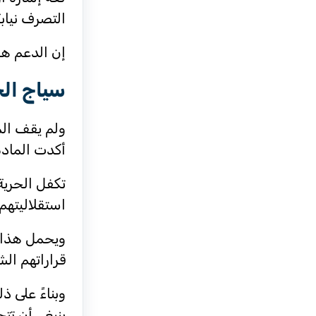
التصرف نيابة
إن الدعم هنا
سياج ال
ولم يقف الم
أكدت المادة (14) من القانون
تكفل الحرية
استقلاليتهم 
ويحمل هذا ا
قراراتهم ال
وبناءً على ذ
ينبغي أن تت