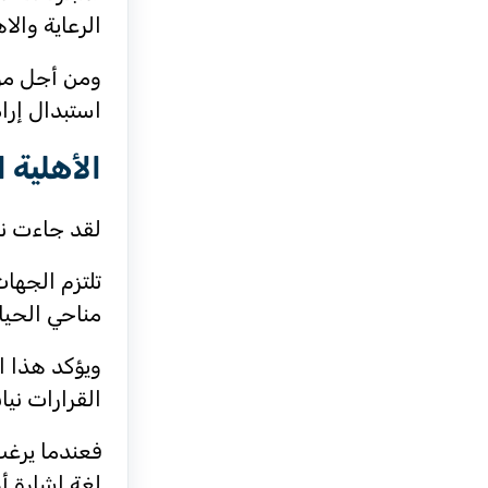
الرعاية والا
ومن أجل موا
استبدال إراد
الأهلية 
لقد جاءت نصوص 
تلتزم الجها
مناحي الحياة
ويؤكد هذا ا
القرارات ني
فعندما يرغب
لغة إشارة أو